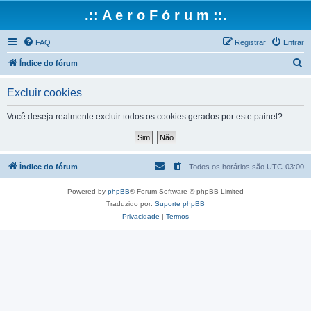
.:: A e r o F ó r u m ::.
FAQ
Registrar
Entrar
P
Índice do fórum
e
Excluir cookies
s
q
Você deseja realmente excluir todos os cookies gerados por este painel?
u
i
s
Índice do fórum
Todos os horários são
UTC-03:00
a
Powered by
phpBB
® Forum Software © phpBB Limited
r
Traduzido por:
Suporte phpBB
Privacidade
|
Termos