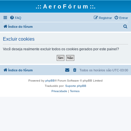
.:: A e r o F ó r u m ::.
FAQ
Registrar
Entrar
P
Índice do fórum
e
Excluir cookies
s
q
Você deseja realmente excluir todos os cookies gerados por este painel?
u
i
s
Índice do fórum
Todos os horários são
UTC-03:00
a
Powered by
phpBB
® Forum Software © phpBB Limited
r
Traduzido por:
Suporte phpBB
Privacidade
|
Termos