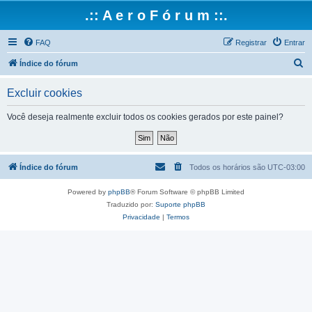
.:: A e r o F ó r u m ::.
FAQ
Registrar
Entrar
P
Índice do fórum
e
Excluir cookies
s
q
Você deseja realmente excluir todos os cookies gerados por este painel?
u
i
s
Índice do fórum
Todos os horários são
UTC-03:00
a
Powered by
phpBB
® Forum Software © phpBB Limited
r
Traduzido por:
Suporte phpBB
Privacidade
|
Termos