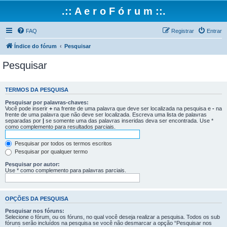
.:: A e r o F ó r u m ::.
FAQ
Registrar
Entrar
Índice do fórum
Pesquisar
Pesquisar
TERMOS DA PESQUISA
Pesquisar por palavras-chaves:
Você pode inserir
+
na frente de uma palavra que deve ser localizada na pesquisa e
-
na
frente de uma palavra que não deve ser localizada. Escreva uma lista de palavras
separadas por
|
se somente uma das palavras inseridas deva ser encontrada. Use *
como complemento para resultados parciais.
Pesquisar por todos os termos escritos
Pesquisar por qualquer termo
Pesquisar por autor:
Use * como complemento para palavras parciais.
OPÇÕES DA PESQUISA
Pesquisar nos fóruns:
Selecione o fórum, ou os fóruns, no qual você deseja realizar a pesquisa. Todos os sub
fóruns serão incluídos na pesquisa se você não desmarcar a opção “Pesquisar nos