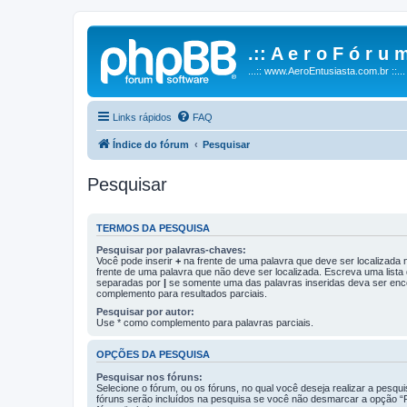
.:: A e r o F ó r u m
...:: www.AeroEntusiasta.com.br ::...
Links rápidos
FAQ
Índice do fórum
Pesquisar
Pesquisar
TERMOS DA PESQUISA
Pesquisar por palavras-chaves:
Você pode inserir
+
na frente de uma palavra que deve ser localizada
frente de uma palavra que não deve ser localizada. Escreva uma lista
separadas por
|
se somente uma das palavras inseridas deva ser enc
complemento para resultados parciais.
Pesquisar por autor:
Use * como complemento para palavras parciais.
OPÇÕES DA PESQUISA
Pesquisar nos fóruns:
Selecione o fórum, ou os fóruns, no qual você deseja realizar a pesqu
fóruns serão incluídos na pesquisa se você não desmarcar a opção “