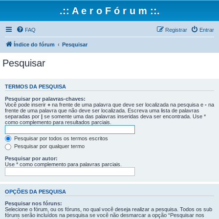
.:: A e r o F ó r u m ::.
FAQ
Registrar
Entrar
Índice do fórum
Pesquisar
Pesquisar
TERMOS DA PESQUISA
Pesquisar por palavras-chaves:
Você pode inserir
+
na frente de uma palavra que deve ser localizada na pesquisa e
-
na
frente de uma palavra que não deve ser localizada. Escreva uma lista de palavras
separadas por
|
se somente uma das palavras inseridas deva ser encontrada. Use *
como complemento para resultados parciais.
Pesquisar por todos os termos escritos
Pesquisar por qualquer termo
Pesquisar por autor:
Use * como complemento para palavras parciais.
OPÇÕES DA PESQUISA
Pesquisar nos fóruns:
Selecione o fórum, ou os fóruns, no qual você deseja realizar a pesquisa. Todos os sub
fóruns serão incluídos na pesquisa se você não desmarcar a opção “Pesquisar nos