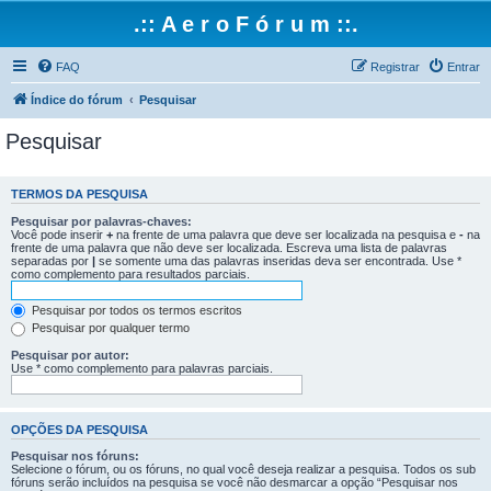
.:: A e r o F ó r u m ::.
FAQ
Registrar
Entrar
Índice do fórum
Pesquisar
Pesquisar
TERMOS DA PESQUISA
Pesquisar por palavras-chaves:
Você pode inserir
+
na frente de uma palavra que deve ser localizada na pesquisa e
-
na
frente de uma palavra que não deve ser localizada. Escreva uma lista de palavras
separadas por
|
se somente uma das palavras inseridas deva ser encontrada. Use *
como complemento para resultados parciais.
Pesquisar por todos os termos escritos
Pesquisar por qualquer termo
Pesquisar por autor:
Use * como complemento para palavras parciais.
OPÇÕES DA PESQUISA
Pesquisar nos fóruns:
Selecione o fórum, ou os fóruns, no qual você deseja realizar a pesquisa. Todos os sub
fóruns serão incluídos na pesquisa se você não desmarcar a opção “Pesquisar nos