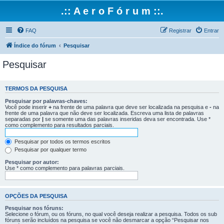
.:: A e r o F ó r u m ::.
FAQ
Registrar
Entrar
Índice do fórum
Pesquisar
Pesquisar
TERMOS DA PESQUISA
Pesquisar por palavras-chaves:
Você pode inserir
+
na frente de uma palavra que deve ser localizada na pesquisa e
-
na
frente de uma palavra que não deve ser localizada. Escreva uma lista de palavras
separadas por
|
se somente uma das palavras inseridas deva ser encontrada. Use *
como complemento para resultados parciais.
Pesquisar por todos os termos escritos
Pesquisar por qualquer termo
Pesquisar por autor:
Use * como complemento para palavras parciais.
OPÇÕES DA PESQUISA
Pesquisar nos fóruns:
Selecione o fórum, ou os fóruns, no qual você deseja realizar a pesquisa. Todos os sub
fóruns serão incluídos na pesquisa se você não desmarcar a opção “Pesquisar nos