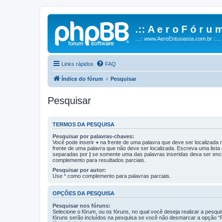
.:: A e r o F ó r u m
...:: www.AeroEntusiasta.com.br ::...
Links rápidos
FAQ
Índice do fórum
Pesquisar
Pesquisar
TERMOS DA PESQUISA
Pesquisar por palavras-chaves:
Você pode inserir
+
na frente de uma palavra que deve ser localizada
frente de uma palavra que não deve ser localizada. Escreva uma lista
separadas por
|
se somente uma das palavras inseridas deva ser enc
complemento para resultados parciais.
Pesquisar por autor:
Use * como complemento para palavras parciais.
OPÇÕES DA PESQUISA
Pesquisar nos fóruns:
Selecione o fórum, ou os fóruns, no qual você deseja realizar a pesqu
fóruns serão incluídos na pesquisa se você não desmarcar a opção “