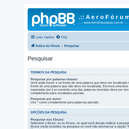
.:: A e r o F ó r u m
...:: www.AeroEntusiasta.com.br ::...
Links rápidos
FAQ
Índice do fórum
Pesquisar
Pesquisar
TERMOS DA PESQUISA
Pesquisar por palavras-chaves:
Você pode inserir
+
na frente de uma palavra que deve ser localizada
frente de uma palavra que não deve ser localizada. Escreva uma lista
separadas por
|
se somente uma das palavras inseridas deva ser enc
complemento para resultados parciais.
Pesquisar por autor:
Use * como complemento para palavras parciais.
OPÇÕES DA PESQUISA
Pesquisar nos fóruns:
Selecione o fórum, ou os fóruns, no qual você deseja realizar a pesqu
fóruns serão incluídos na pesquisa se você não desmarcar a opção “