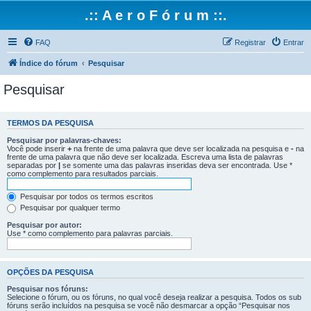
.:: A e r o F ó r u m ::.
FAQ
Registrar
Entrar
Índice do fórum
Pesquisar
Pesquisar
TERMOS DA PESQUISA
Pesquisar por palavras-chaves:
Você pode inserir
+
na frente de uma palavra que deve ser localizada na pesquisa e
-
na
frente de uma palavra que não deve ser localizada. Escreva uma lista de palavras
separadas por
|
se somente uma das palavras inseridas deva ser encontrada. Use *
como complemento para resultados parciais.
Pesquisar por todos os termos escritos
Pesquisar por qualquer termo
Pesquisar por autor:
Use * como complemento para palavras parciais.
OPÇÕES DA PESQUISA
Pesquisar nos fóruns:
Selecione o fórum, ou os fóruns, no qual você deseja realizar a pesquisa. Todos os sub
fóruns serão incluídos na pesquisa se você não desmarcar a opção “Pesquisar nos