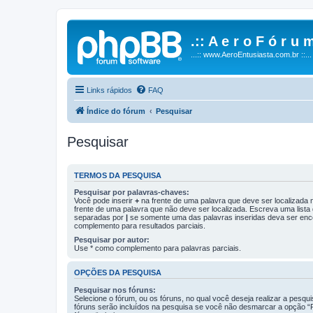
.:: A e r o F ó r u m
...:: www.AeroEntusiasta.com.br ::...
Links rápidos
FAQ
Índice do fórum
Pesquisar
Pesquisar
TERMOS DA PESQUISA
Pesquisar por palavras-chaves:
Você pode inserir
+
na frente de uma palavra que deve ser localizada
frente de uma palavra que não deve ser localizada. Escreva uma lista
separadas por
|
se somente uma das palavras inseridas deva ser enc
complemento para resultados parciais.
Pesquisar por autor:
Use * como complemento para palavras parciais.
OPÇÕES DA PESQUISA
Pesquisar nos fóruns:
Selecione o fórum, ou os fóruns, no qual você deseja realizar a pesqu
fóruns serão incluídos na pesquisa se você não desmarcar a opção “