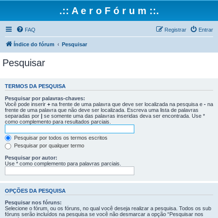
.:: A e r o F ó r u m ::.
FAQ
Registrar
Entrar
Índice do fórum
Pesquisar
Pesquisar
TERMOS DA PESQUISA
Pesquisar por palavras-chaves:
Você pode inserir
+
na frente de uma palavra que deve ser localizada na pesquisa e
-
na
frente de uma palavra que não deve ser localizada. Escreva uma lista de palavras
separadas por
|
se somente uma das palavras inseridas deva ser encontrada. Use *
como complemento para resultados parciais.
Pesquisar por todos os termos escritos
Pesquisar por qualquer termo
Pesquisar por autor:
Use * como complemento para palavras parciais.
OPÇÕES DA PESQUISA
Pesquisar nos fóruns:
Selecione o fórum, ou os fóruns, no qual você deseja realizar a pesquisa. Todos os sub
fóruns serão incluídos na pesquisa se você não desmarcar a opção “Pesquisar nos