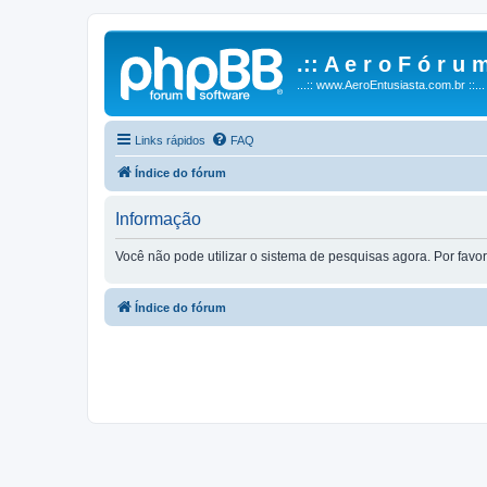
.:: A e r o F ó r u m
...:: www.AeroEntusiasta.com.br ::...
Links rápidos
FAQ
Índice do fórum
Informação
Você não pode utilizar o sistema de pesquisas agora. Por fav
Índice do fórum