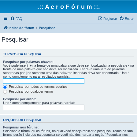
.:: A e r o F ó r u m ::.
FAQ
Registrar
Entrar
Índice do fórum
Pesquisar
Pesquisar
TERMOS DA PESQUISA
Pesquisar por palavras-chaves:
Você pode inserir
+
na frente de uma palavra que deve ser localizada na pesquisa e
-
na
frente de uma palavra que não deve ser localizada. Escreva uma lista de palavras
separadas por
|
se somente uma das palavras inseridas deva ser encontrada. Use *
como complemento para resultados parciais.
Pesquisar por todos os termos escritos
Pesquisar por qualquer termo
Pesquisar por autor:
Use * como complemento para palavras parciais.
OPÇÕES DA PESQUISA
Pesquisar nos fóruns:
Selecione o fórum, ou os fóruns, no qual você deseja realizar a pesquisa. Todos os sub
fóruns serão incluídos na pesquisa se você não desmarcar a opção “Pesquisar nos