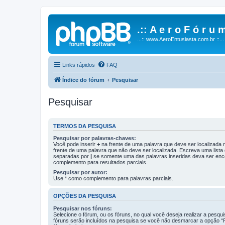
.:: A e r o F ó r u m
...:: www.AeroEntusiasta.com.br ::...
Links rápidos
FAQ
Índice do fórum
Pesquisar
Pesquisar
TERMOS DA PESQUISA
Pesquisar por palavras-chaves:
Você pode inserir
+
na frente de uma palavra que deve ser localizada
frente de uma palavra que não deve ser localizada. Escreva uma lista
separadas por
|
se somente uma das palavras inseridas deva ser enc
complemento para resultados parciais.
Pesquisar por autor:
Use * como complemento para palavras parciais.
OPÇÕES DA PESQUISA
Pesquisar nos fóruns:
Selecione o fórum, ou os fóruns, no qual você deseja realizar a pesqu
fóruns serão incluídos na pesquisa se você não desmarcar a opção “