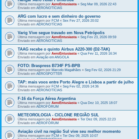
Última mensagem por
AeroEntusiasta
«
Seg Mar 09, 2026 22:43
Enviado em
AERONOTÍCIAS
ARG com lucro e sem dinheiro do governo
Última mensagem por
FCM
«
Sex Fev 27, 2026 20:02
Enviado em
AERONOTÍCIAS
Varig Vive segue travado em Nova Petrópolis
Última mensagem por
AeroEntusiasta
«
Seg Fev 23, 2026 09:59
Enviado em
AERONOTÍCIAS
TAAG recebe o quinto Airbus A220-300 (D2-TAK)
Última mensagem por
AeroEntusiasta
«
Qua Fev 11, 2026 16:34
Enviado em
Aviação em ANGOLA
FOTO: Braspress B734F PS-BPB
Última mensagem por
Marcelo Magalhães
«
Seg Fev 02, 2026 21:29
Enviado em
AEROSPOTTER
TAP: mais voos entre Porto Alegre e Lisboa a partir de julho
Última mensagem por
FCM
«
Seg Fev 02, 2026 14:36
Enviado em
AERONOTÍCIAS
F-16 da Força Aérea Argentina
Última mensagem por
AeroEntusiasta
«
Qua Dez 10, 2025 18:07
Enviado em
AEROFÓRUM
METEOROLOGIA - CICLONE REGIÃO SUL
Última mensagem por
AeroEntusiasta
«
Ter Dez 09, 2025 22:23
Enviado em
AEROFÓRUM
Aviação civil na região Sul vive seu melhor momento
Última mensagem por
FCM
«
Ter Dez 09, 2025 10:07