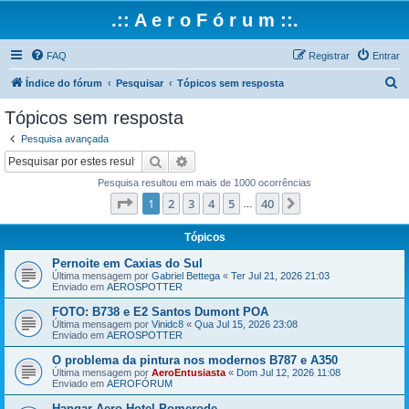
.:: A e r o F ó r u m ::.
FAQ
Registrar
Entrar
P
Índice do fórum
Pesquisar
Tópicos sem resposta
e
Tópicos sem resposta
s
Pesquisa avançada
q
Pesquisar
Pesquisa avançada
u
Pesquisa resultou em mais de 1000 ocorrências
i
Página
1
de
40
1
2
3
4
5
40
Próximo
…
s
a
Tópicos
r
Pernoite em Caxias do Sul
Última mensagem por
Gabriel Bettega
«
Ter Jul 21, 2026 21:03
Enviado em
AEROSPOTTER
FOTO: B738 e E2 Santos Dumont POA
Última mensagem por
Vinidc8
«
Qua Jul 15, 2026 23:08
Enviado em
AEROSPOTTER
O problema da pintura nos modernos B787 e A350
Última mensagem por
AeroEntusiasta
«
Dom Jul 12, 2026 11:08
Enviado em
AEROFÓRUM
Hangar Aero Hotel Pomerode