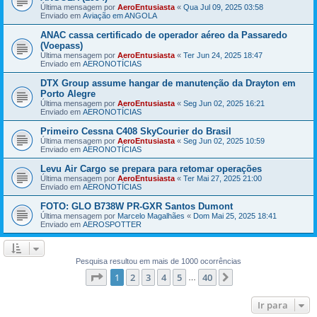
Última mensagem por
AeroEntusiasta
«
Qua Jul 09, 2025 03:58
Enviado em
Aviação em ANGOLA
ANAC cassa certificado de operador aéreo da Passaredo
(Voepass)
Última mensagem por
AeroEntusiasta
«
Ter Jun 24, 2025 18:47
Enviado em
AERONOTÍCIAS
DTX Group assume hangar de manutenção da Drayton em
Porto Alegre
Última mensagem por
AeroEntusiasta
«
Seg Jun 02, 2025 16:21
Enviado em
AERONOTÍCIAS
Primeiro Cessna C408 SkyCourier do Brasil
Última mensagem por
AeroEntusiasta
«
Seg Jun 02, 2025 10:59
Enviado em
AERONOTÍCIAS
Levu Air Cargo se prepara para retomar operações
Última mensagem por
AeroEntusiasta
«
Ter Mai 27, 2025 21:00
Enviado em
AERONOTÍCIAS
FOTO: GLO B738W PR-GXR Santos Dumont
Última mensagem por
Marcelo Magalhães
«
Dom Mai 25, 2025 18:41
Enviado em
AEROSPOTTER
Pesquisa resultou em mais de 1000 ocorrências
Página
1
de
40
1
2
3
4
5
40
Próximo
…
Ir para