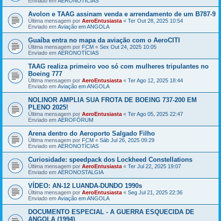
Enviado em
AERONOTÍCIAS
Avolon e TAAG assinam venda e arrendamento de um B787-9
Última mensagem por
AeroEntusiasta
«
Ter Out 28, 2025 10:54
Enviado em
Aviação em ANGOLA
Guaíba entra no mapa da aviação com o AeroCITI
Última mensagem por
FCM
«
Sex Out 24, 2025 10:05
Enviado em
AERONOTÍCIAS
TAAG realiza primeiro voo só com mulheres tripulantes no
Boeing 777
Última mensagem por
AeroEntusiasta
«
Ter Ago 12, 2025 18:44
Enviado em
Aviação em ANGOLA
NOLINOR AMPLIA SUA FROTA DE BOEING 737-200 EM
PLENO 2025!
Última mensagem por
AeroEntusiasta
«
Ter Ago 05, 2025 22:47
Enviado em
AEROFÓRUM
Arena dentro do Aeroporto Salgado Filho
Última mensagem por
FCM
«
Sáb Jul 26, 2025 09:29
Enviado em
AERONOTÍCIAS
Curiosidade: speedpack dos Lockheed Constellations
Última mensagem por
AeroEntusiasta
«
Ter Jul 22, 2025 19:07
Enviado em
AERONOSTALGIA
VÍDEO: AN-12 LUANDA-DUNDO 1990s
Última mensagem por
AeroEntusiasta
«
Seg Jul 21, 2025 22:36
Enviado em
Aviação em ANGOLA
DOCUMENTO ESPECIAL - A GUERRA ESQUECIDA DE
ANGOLA (1994)