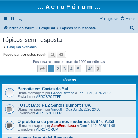
.:: A e r o F ó r u m ::.
FAQ
Registrar
Entrar
P
Índice do fórum
Pesquisar
Tópicos sem resposta
e
Tópicos sem resposta
s
Pesquisa avançada
q
Pesquisar
Pesquisa avançada
u
Pesquisa resultou em mais de 1000 ocorrências
i
Página
1
de
40
1
2
3
4
5
40
Próximo
…
s
a
Tópicos
r
Pernoite em Caxias do Sul
Última mensagem por
Gabriel Bettega
«
Ter Jul 21, 2026 21:03
Enviado em
AEROSPOTTER
FOTO: B738 e E2 Santos Dumont POA
Última mensagem por
Vinidc8
«
Qua Jul 15, 2026 23:08
Enviado em
AEROSPOTTER
O problema da pintura nos modernos B787 e A350
Última mensagem por
AeroEntusiasta
«
Dom Jul 12, 2026 11:08
Enviado em
AEROFÓRUM
Hangar Aero Hotel Pomerode