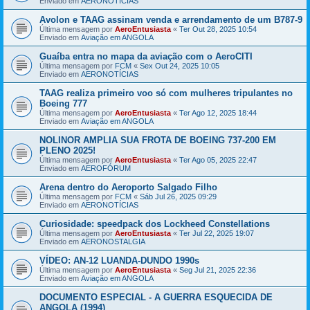
Enviado em
AERONOTÍCIAS
Avolon e TAAG assinam venda e arrendamento de um B787-9
Última mensagem por
AeroEntusiasta
«
Ter Out 28, 2025 10:54
Enviado em
Aviação em ANGOLA
Guaíba entra no mapa da aviação com o AeroCITI
Última mensagem por
FCM
«
Sex Out 24, 2025 10:05
Enviado em
AERONOTÍCIAS
TAAG realiza primeiro voo só com mulheres tripulantes no
Boeing 777
Última mensagem por
AeroEntusiasta
«
Ter Ago 12, 2025 18:44
Enviado em
Aviação em ANGOLA
NOLINOR AMPLIA SUA FROTA DE BOEING 737-200 EM
PLENO 2025!
Última mensagem por
AeroEntusiasta
«
Ter Ago 05, 2025 22:47
Enviado em
AEROFÓRUM
Arena dentro do Aeroporto Salgado Filho
Última mensagem por
FCM
«
Sáb Jul 26, 2025 09:29
Enviado em
AERONOTÍCIAS
Curiosidade: speedpack dos Lockheed Constellations
Última mensagem por
AeroEntusiasta
«
Ter Jul 22, 2025 19:07
Enviado em
AERONOSTALGIA
VÍDEO: AN-12 LUANDA-DUNDO 1990s
Última mensagem por
AeroEntusiasta
«
Seg Jul 21, 2025 22:36
Enviado em
Aviação em ANGOLA
DOCUMENTO ESPECIAL - A GUERRA ESQUECIDA DE
ANGOLA (1994)