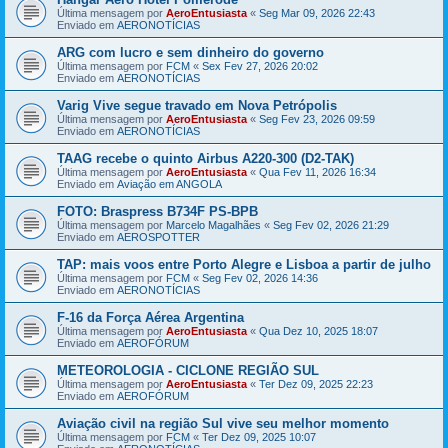
Última mensagem por
AeroEntusiasta
«
Seg Mar 09, 2026 22:43
Enviado em
AERONOTÍCIAS
ARG com lucro e sem dinheiro do governo
Última mensagem por
FCM
«
Sex Fev 27, 2026 20:02
Enviado em
AERONOTÍCIAS
Varig Vive segue travado em Nova Petrópolis
Última mensagem por
AeroEntusiasta
«
Seg Fev 23, 2026 09:59
Enviado em
AERONOTÍCIAS
TAAG recebe o quinto Airbus A220-300 (D2-TAK)
Última mensagem por
AeroEntusiasta
«
Qua Fev 11, 2026 16:34
Enviado em
Aviação em ANGOLA
FOTO: Braspress B734F PS-BPB
Última mensagem por
Marcelo Magalhães
«
Seg Fev 02, 2026 21:29
Enviado em
AEROSPOTTER
TAP: mais voos entre Porto Alegre e Lisboa a partir de julho
Última mensagem por
FCM
«
Seg Fev 02, 2026 14:36
Enviado em
AERONOTÍCIAS
F-16 da Força Aérea Argentina
Última mensagem por
AeroEntusiasta
«
Qua Dez 10, 2025 18:07
Enviado em
AEROFÓRUM
METEOROLOGIA - CICLONE REGIÃO SUL
Última mensagem por
AeroEntusiasta
«
Ter Dez 09, 2025 22:23
Enviado em
AEROFÓRUM
Aviação civil na região Sul vive seu melhor momento
Última mensagem por
FCM
«
Ter Dez 09, 2025 10:07