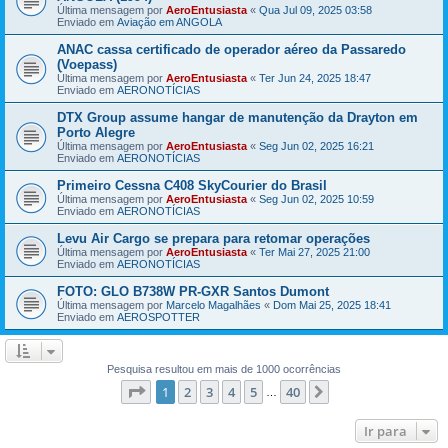
Última mensagem por
AeroEntusiasta
«
Qua Jul 09, 2025 03:58
Enviado em
Aviação em ANGOLA
ANAC cassa certificado de operador aéreo da Passaredo
(Voepass)
Última mensagem por
AeroEntusiasta
«
Ter Jun 24, 2025 18:47
Enviado em
AERONOTÍCIAS
DTX Group assume hangar de manutenção da Drayton em
Porto Alegre
Última mensagem por
AeroEntusiasta
«
Seg Jun 02, 2025 16:21
Enviado em
AERONOTÍCIAS
Primeiro Cessna C408 SkyCourier do Brasil
Última mensagem por
AeroEntusiasta
«
Seg Jun 02, 2025 10:59
Enviado em
AERONOTÍCIAS
Levu Air Cargo se prepara para retomar operações
Última mensagem por
AeroEntusiasta
«
Ter Mai 27, 2025 21:00
Enviado em
AERONOTÍCIAS
FOTO: GLO B738W PR-GXR Santos Dumont
Última mensagem por
Marcelo Magalhães
«
Dom Mai 25, 2025 18:41
Enviado em
AEROSPOTTER
Pesquisa resultou em mais de 1000 ocorrências
Página
1
de
40
1
2
3
4
5
40
Próximo
…
Ir para