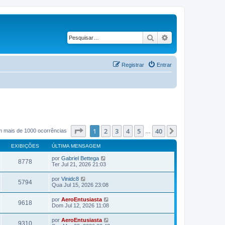
Pesquisar
Pesquisa avançad
Registrar
Entrar
Página
1
de
40
1
2
3
4
5
40
Próximo
m mais de 1000 ocorrências
…
EXIBIÇÕES
ÚLTIMA MENSAGEM
por
Gabriel Bettega
8778
Ter Jul 21, 2026 21:03
por
Vinidc8
5794
Qua Jul 15, 2026 23:08
por
AeroEntusiasta
9618
Dom Jul 12, 2026 11:08
por
AeroEntusiasta
9310