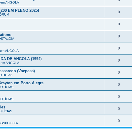
0
o em ANGOLA
200 EM PLENO 2025!
0
ÓRUM
0
ations
0
STALGIA
0
o em ANGOLA
DA DE ANGOLA (1994)
0
o em ANGOLA
assaredo (Voepass)
0
OTÍCIAS
rayton em Porto Alegre
0
OTÍCIAS
0
OTÍCIAS
ões
0
TÍCIAS
0
ROSPOTTER