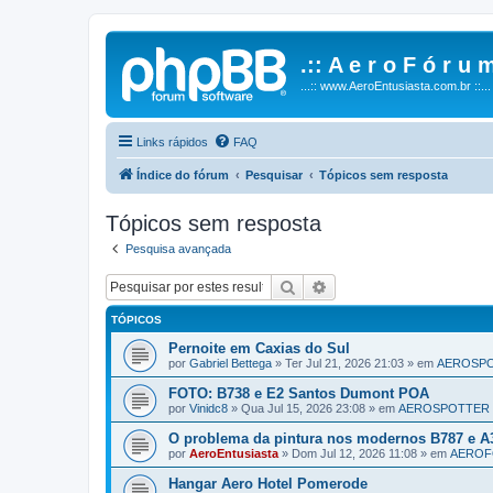
.:: A e r o F ó r u m
...:: www.AeroEntusiasta.com.br ::...
Links rápidos
FAQ
Índice do fórum
Pesquisar
Tópicos sem resposta
Tópicos sem resposta
Pesquisa avançada
Pesquisar
Pesquisa avançada
TÓPICOS
Pernoite em Caxias do Sul
por
Gabriel Bettega
»
Ter Jul 21, 2026 21:03
» em
AEROSP
FOTO: B738 e E2 Santos Dumont POA
por
Vinidc8
»
Qua Jul 15, 2026 23:08
» em
AEROSPOTTER
O problema da pintura nos modernos B787 e A
por
AeroEntusiasta
»
Dom Jul 12, 2026 11:08
» em
AERO
Hangar Aero Hotel Pomerode