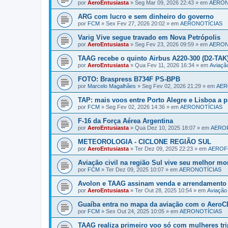
por
AeroEntusiasta
»
Seg Mar 09, 2026 22:43
» em
AERON
ARG com lucro e sem dinheiro do governo
por
FCM
»
Sex Fev 27, 2026 20:02
» em
AERONOTÍCIAS
Varig Vive segue travado em Nova Petrópolis
por
AeroEntusiasta
»
Seg Fev 23, 2026 09:59
» em
AERON
TAAG recebe o quinto Airbus A220-300 (D2-TAK
por
AeroEntusiasta
»
Qua Fev 11, 2026 16:34
» em
Aviaç
FOTO: Braspress B734F PS-BPB
por
Marcelo Magalhães
»
Seg Fev 02, 2026 21:29
» em
AER
TAP: mais voos entre Porto Alegre e Lisboa a pa
por
FCM
»
Seg Fev 02, 2026 14:36
» em
AERONOTÍCIAS
F-16 da Força Aérea Argentina
por
AeroEntusiasta
»
Qua Dez 10, 2025 18:07
» em
AERO
METEOROLOGIA - CICLONE REGIÃO SUL
por
AeroEntusiasta
»
Ter Dez 09, 2025 22:23
» em
AERO
Aviação civil na região Sul vive seu melhor m
por
FCM
»
Ter Dez 09, 2025 10:07
» em
AERONOTÍCIAS
Avolon e TAAG assinam venda e arrendamento
por
AeroEntusiasta
»
Ter Out 28, 2025 10:54
» em
Aviaçã
Guaíba entra no mapa da aviação com o AeroCI
por
FCM
»
Sex Out 24, 2025 10:05
» em
AERONOTÍCIAS
TAAG realiza primeiro voo só com mulheres tri