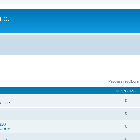
 ::.
Pesquisa resultou e
RESPOSTAS
0
OTTER
0
350
0
FÓRUM
0