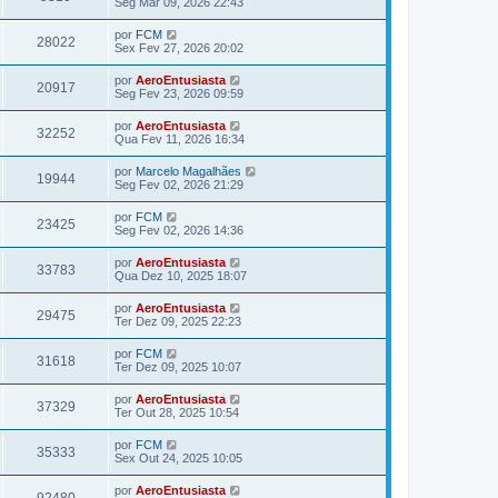
Seg Mar 09, 2026 22:43
por
FCM
28022
Sex Fev 27, 2026 20:02
por
AeroEntusiasta
20917
Seg Fev 23, 2026 09:59
por
AeroEntusiasta
32252
Qua Fev 11, 2026 16:34
por
Marcelo Magalhães
19944
Seg Fev 02, 2026 21:29
por
FCM
23425
Seg Fev 02, 2026 14:36
por
AeroEntusiasta
33783
Qua Dez 10, 2025 18:07
por
AeroEntusiasta
29475
Ter Dez 09, 2025 22:23
por
FCM
31618
Ter Dez 09, 2025 10:07
por
AeroEntusiasta
37329
Ter Out 28, 2025 10:54
por
FCM
35333
Sex Out 24, 2025 10:05
por
AeroEntusiasta