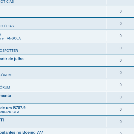
OTÍCIAS
0
0
OTÍCIAS
)
0
ão em ANGOLA
0
OSPOTTER
rtir de julho
0
0
FÓRUM
0
FÓRUM
omento
0
 de um B787-9
0
o em ANGOLA
TI
0
pulantes no Boeing 777