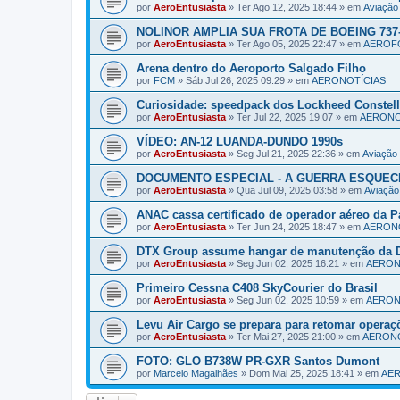
por
AeroEntusiasta
»
Ter Ago 12, 2025 18:44
» em
Aviaçã
NOLINOR AMPLIA SUA FROTA DE BOEING 737-
por
AeroEntusiasta
»
Ter Ago 05, 2025 22:47
» em
AEROF
Arena dentro do Aeroporto Salgado Filho
por
FCM
»
Sáb Jul 26, 2025 09:29
» em
AERONOTÍCIAS
Curiosidade: speedpack dos Lockheed Constell
por
AeroEntusiasta
»
Ter Jul 22, 2025 19:07
» em
AERONO
VÍDEO: AN-12 LUANDA-DUNDO 1990s
por
AeroEntusiasta
»
Seg Jul 21, 2025 22:36
» em
Aviaçã
DOCUMENTO ESPECIAL - A GUERRA ESQUECI
por
AeroEntusiasta
»
Qua Jul 09, 2025 03:58
» em
Aviaçã
ANAC cassa certificado de operador aéreo da P
por
AeroEntusiasta
»
Ter Jun 24, 2025 18:47
» em
AERON
DTX Group assume hangar de manutenção da D
por
AeroEntusiasta
»
Seg Jun 02, 2025 16:21
» em
AERON
Primeiro Cessna C408 SkyCourier do Brasil
por
AeroEntusiasta
»
Seg Jun 02, 2025 10:59
» em
AERON
Levu Air Cargo se prepara para retomar operaç
por
AeroEntusiasta
»
Ter Mai 27, 2025 21:00
» em
AERONO
FOTO: GLO B738W PR-GXR Santos Dumont
por
Marcelo Magalhães
»
Dom Mai 25, 2025 18:41
» em
AE