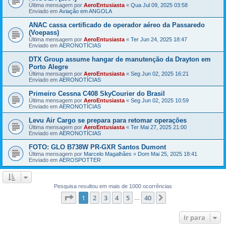
Última mensagem por
AeroEntusiasta
«
Qua Jul 09, 2025 03:58
Enviado em
Aviação em ANGOLA
ANAC cassa certificado de operador aéreo da Passaredo
(Voepass)
Última mensagem por
AeroEntusiasta
«
Ter Jun 24, 2025 18:47
Enviado em
AERONOTÍCIAS
DTX Group assume hangar de manutenção da Drayton em
Porto Alegre
Última mensagem por
AeroEntusiasta
«
Seg Jun 02, 2025 16:21
Enviado em
AERONOTÍCIAS
Primeiro Cessna C408 SkyCourier do Brasil
Última mensagem por
AeroEntusiasta
«
Seg Jun 02, 2025 10:59
Enviado em
AERONOTÍCIAS
Levu Air Cargo se prepara para retomar operações
Última mensagem por
AeroEntusiasta
«
Ter Mai 27, 2025 21:00
Enviado em
AERONOTÍCIAS
FOTO: GLO B738W PR-GXR Santos Dumont
Última mensagem por
Marcelo Magalhães
«
Dom Mai 25, 2025 18:41
Enviado em
AEROSPOTTER
Pesquisa resultou em mais de 1000 ocorrências
Página
1
de
40
1
2
3
4
5
40
Próximo
…
Ir para