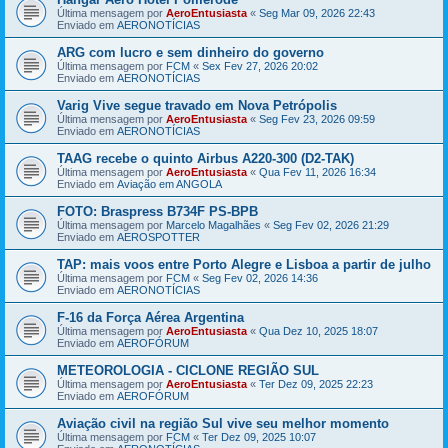
Última mensagem por
AeroEntusiasta
«
Seg Mar 09, 2026 22:43
Enviado em
AERONOTÍCIAS
ARG com lucro e sem dinheiro do governo
Última mensagem por
FCM
«
Sex Fev 27, 2026 20:02
Enviado em
AERONOTÍCIAS
Varig Vive segue travado em Nova Petrópolis
Última mensagem por
AeroEntusiasta
«
Seg Fev 23, 2026 09:59
Enviado em
AERONOTÍCIAS
TAAG recebe o quinto Airbus A220-300 (D2-TAK)
Última mensagem por
AeroEntusiasta
«
Qua Fev 11, 2026 16:34
Enviado em
Aviação em ANGOLA
FOTO: Braspress B734F PS-BPB
Última mensagem por
Marcelo Magalhães
«
Seg Fev 02, 2026 21:29
Enviado em
AEROSPOTTER
TAP: mais voos entre Porto Alegre e Lisboa a partir de julho
Última mensagem por
FCM
«
Seg Fev 02, 2026 14:36
Enviado em
AERONOTÍCIAS
F-16 da Força Aérea Argentina
Última mensagem por
AeroEntusiasta
«
Qua Dez 10, 2025 18:07
Enviado em
AEROFÓRUM
METEOROLOGIA - CICLONE REGIÃO SUL
Última mensagem por
AeroEntusiasta
«
Ter Dez 09, 2025 22:23
Enviado em
AEROFÓRUM
Aviação civil na região Sul vive seu melhor momento
Última mensagem por
FCM
«
Ter Dez 09, 2025 10:07