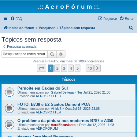
.:: A e r o F ó r u m ::.
FAQ
Registrar
Entrar
P
Índice do fórum
Pesquisar
Tópicos sem resposta
e
Tópicos sem resposta
s
Pesquisa avançada
q
Pesquisar
Pesquisa avançada
u
Pesquisa resultou em mais de 1000 ocorrências
i
Página
1
de
40
1
2
3
4
5
40
Próximo
…
s
a
Tópicos
r
Pernoite em Caxias do Sul
Última mensagem por
Gabriel Bettega
«
Ter Jul 21, 2026 21:03
Enviado em
AEROSPOTTER
FOTO: B738 e E2 Santos Dumont POA
Última mensagem por
Vinidc8
«
Qua Jul 15, 2026 23:08
Enviado em
AEROSPOTTER
O problema da pintura nos modernos B787 e A350
Última mensagem por
AeroEntusiasta
«
Dom Jul 12, 2026 11:08
Enviado em
AEROFÓRUM
Hangar Aero Hotel Pomerode