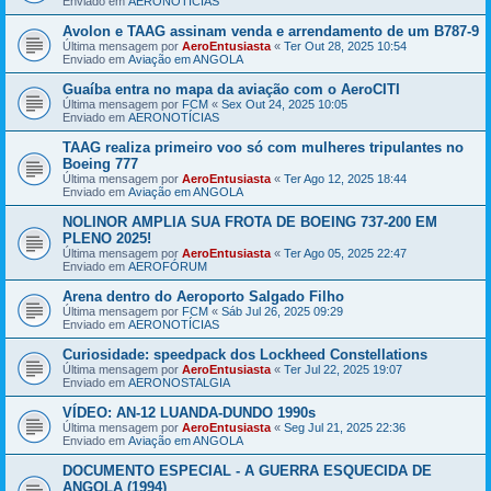
Enviado em
AERONOTÍCIAS
Avolon e TAAG assinam venda e arrendamento de um B787-9
Última mensagem por
AeroEntusiasta
«
Ter Out 28, 2025 10:54
Enviado em
Aviação em ANGOLA
Guaíba entra no mapa da aviação com o AeroCITI
Última mensagem por
FCM
«
Sex Out 24, 2025 10:05
Enviado em
AERONOTÍCIAS
TAAG realiza primeiro voo só com mulheres tripulantes no
Boeing 777
Última mensagem por
AeroEntusiasta
«
Ter Ago 12, 2025 18:44
Enviado em
Aviação em ANGOLA
NOLINOR AMPLIA SUA FROTA DE BOEING 737-200 EM
PLENO 2025!
Última mensagem por
AeroEntusiasta
«
Ter Ago 05, 2025 22:47
Enviado em
AEROFÓRUM
Arena dentro do Aeroporto Salgado Filho
Última mensagem por
FCM
«
Sáb Jul 26, 2025 09:29
Enviado em
AERONOTÍCIAS
Curiosidade: speedpack dos Lockheed Constellations
Última mensagem por
AeroEntusiasta
«
Ter Jul 22, 2025 19:07
Enviado em
AERONOSTALGIA
VÍDEO: AN-12 LUANDA-DUNDO 1990s
Última mensagem por
AeroEntusiasta
«
Seg Jul 21, 2025 22:36
Enviado em
Aviação em ANGOLA
DOCUMENTO ESPECIAL - A GUERRA ESQUECIDA DE
ANGOLA (1994)