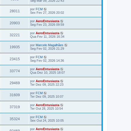
Seg Mar 09, 2026 22:43
por
FCM
28011
Sex Fev 27, 2026 20:02
por
AeroEntusiasta
20903
Seg Fev 23, 2026 09:59
por
AeroEntusiasta
32221
Qua Fev 11, 2026 16:34
por
Marcelo Magalhães
19935
Seg Fev 02, 2026 21:29
por
FCM
23415
Seg Fev 02, 2026 14:36
por
AeroEntusiasta
33774
Qua Dez 10, 2025 18:07
por
AeroEntusiasta
29469
Ter Dez 09, 2025 22:23
por
FCM
31609
Ter Dez 09, 2025 10:07
por
AeroEntusiasta
37319
Ter Out 28, 2025 10:54
por
FCM
35324
Sex Out 24, 2025 10:05
por
AeroEntusiasta