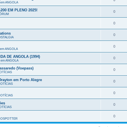
0
o em ANGOLA
200 EM PLENO 2025!
0
ÓRUM
0
ations
0
STALGIA
0
o em ANGOLA
DA DE ANGOLA (1994)
0
o em ANGOLA
assaredo (Voepass)
0
OTÍCIAS
rayton em Porto Alegre
0
OTÍCIAS
0
OTÍCIAS
ões
0
TÍCIAS
0
ROSPOTTER