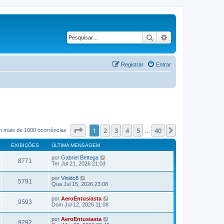
Pesquisar
Pesquisa avançad
Registrar
Entrar
Página
1
de
40
1
2
3
4
5
40
Próximo
m mais de 1000 ocorrências
…
EXIBIÇÕES
ÚLTIMA MENSAGEM
por
Gabriel Bettega
8771
Ter Jul 21, 2026 21:03
por
Vinidc8
5791
Qua Jul 15, 2026 23:08
por
AeroEntusiasta
9593
Dom Jul 12, 2026 11:08
por
AeroEntusiasta
9292