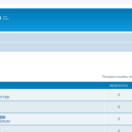
 ::.
Pesquisa resultou e
RESPOSTAS
0
OTTER
0
350
0
FÓRUM
0