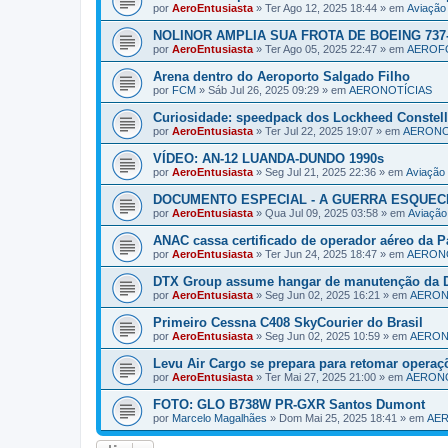
por
AeroEntusiasta
»
Ter Ago 12, 2025 18:44
» em
Aviaçã
NOLINOR AMPLIA SUA FROTA DE BOEING 737-
por
AeroEntusiasta
»
Ter Ago 05, 2025 22:47
» em
AEROF
Arena dentro do Aeroporto Salgado Filho
por
FCM
»
Sáb Jul 26, 2025 09:29
» em
AERONOTÍCIAS
Curiosidade: speedpack dos Lockheed Constell
por
AeroEntusiasta
»
Ter Jul 22, 2025 19:07
» em
AERONO
VÍDEO: AN-12 LUANDA-DUNDO 1990s
por
AeroEntusiasta
»
Seg Jul 21, 2025 22:36
» em
Aviaçã
DOCUMENTO ESPECIAL - A GUERRA ESQUECI
por
AeroEntusiasta
»
Qua Jul 09, 2025 03:58
» em
Aviaçã
ANAC cassa certificado de operador aéreo da P
por
AeroEntusiasta
»
Ter Jun 24, 2025 18:47
» em
AERON
DTX Group assume hangar de manutenção da D
por
AeroEntusiasta
»
Seg Jun 02, 2025 16:21
» em
AERON
Primeiro Cessna C408 SkyCourier do Brasil
por
AeroEntusiasta
»
Seg Jun 02, 2025 10:59
» em
AERON
Levu Air Cargo se prepara para retomar operaç
por
AeroEntusiasta
»
Ter Mai 27, 2025 21:00
» em
AERONO
FOTO: GLO B738W PR-GXR Santos Dumont
por
Marcelo Magalhães
»
Dom Mai 25, 2025 18:41
» em
AE