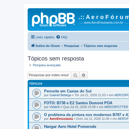
.:: A e r o F ó r u m
...:: www.AeroEntusiasta.com.br ::...
Links rápidos
FAQ
Índice do fórum
Pesquisar
Tópicos sem resposta
Tópicos sem resposta
Pesquisa avançada
Pesquisar
Pesquisa avançada
TÓPICOS
Pernoite em Caxias do Sul
por
Gabriel Bettega
»
Ter Jul 21, 2026 21:03
» em
AEROSP
FOTO: B738 e E2 Santos Dumont POA
por
Vinidc8
»
Qua Jul 15, 2026 23:08
» em
AEROSPOTTER
O problema da pintura nos modernos B787 e A
por
AeroEntusiasta
»
Dom Jul 12, 2026 11:08
» em
AERO
Hangar Aero Hotel Pomerode