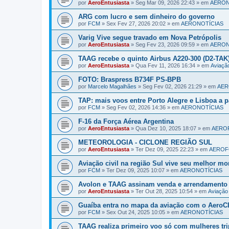
por
AeroEntusiasta
»
Seg Mar 09, 2026 22:43
» em
AERON
ARG com lucro e sem dinheiro do governo
por
FCM
»
Sex Fev 27, 2026 20:02
» em
AERONOTÍCIAS
Varig Vive segue travado em Nova Petrópolis
por
AeroEntusiasta
»
Seg Fev 23, 2026 09:59
» em
AERON
TAAG recebe o quinto Airbus A220-300 (D2-TAK
por
AeroEntusiasta
»
Qua Fev 11, 2026 16:34
» em
Aviaç
FOTO: Braspress B734F PS-BPB
por
Marcelo Magalhães
»
Seg Fev 02, 2026 21:29
» em
AER
TAP: mais voos entre Porto Alegre e Lisboa a pa
por
FCM
»
Seg Fev 02, 2026 14:36
» em
AERONOTÍCIAS
F-16 da Força Aérea Argentina
por
AeroEntusiasta
»
Qua Dez 10, 2025 18:07
» em
AERO
METEOROLOGIA - CICLONE REGIÃO SUL
por
AeroEntusiasta
»
Ter Dez 09, 2025 22:23
» em
AERO
Aviação civil na região Sul vive seu melhor m
por
FCM
»
Ter Dez 09, 2025 10:07
» em
AERONOTÍCIAS
Avolon e TAAG assinam venda e arrendamento
por
AeroEntusiasta
»
Ter Out 28, 2025 10:54
» em
Aviaçã
Guaíba entra no mapa da aviação com o AeroCI
por
FCM
»
Sex Out 24, 2025 10:05
» em
AERONOTÍCIAS
TAAG realiza primeiro voo só com mulheres tri