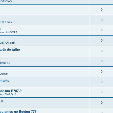
OTÍCIAS
0
0
OTÍCIAS
)
0
ão em ANGOLA
0
OSPOTTER
rtir de julho
0
0
FÓRUM
0
FÓRUM
omento
0
 de um B787-9
0
o em ANGOLA
TI
0
pulantes no Boeing 777