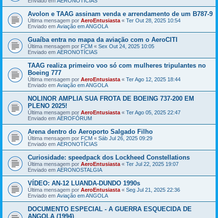
Enviado em
AERONOTÍCIAS
Avolon e TAAG assinam venda e arrendamento de um B787-9
Última mensagem por
AeroEntusiasta
«
Ter Out 28, 2025 10:54
Enviado em
Aviação em ANGOLA
Guaíba entra no mapa da aviação com o AeroCITI
Última mensagem por
FCM
«
Sex Out 24, 2025 10:05
Enviado em
AERONOTÍCIAS
TAAG realiza primeiro voo só com mulheres tripulantes no
Boeing 777
Última mensagem por
AeroEntusiasta
«
Ter Ago 12, 2025 18:44
Enviado em
Aviação em ANGOLA
NOLINOR AMPLIA SUA FROTA DE BOEING 737-200 EM
PLENO 2025!
Última mensagem por
AeroEntusiasta
«
Ter Ago 05, 2025 22:47
Enviado em
AEROFÓRUM
Arena dentro do Aeroporto Salgado Filho
Última mensagem por
FCM
«
Sáb Jul 26, 2025 09:29
Enviado em
AERONOTÍCIAS
Curiosidade: speedpack dos Lockheed Constellations
Última mensagem por
AeroEntusiasta
«
Ter Jul 22, 2025 19:07
Enviado em
AERONOSTALGIA
VÍDEO: AN-12 LUANDA-DUNDO 1990s
Última mensagem por
AeroEntusiasta
«
Seg Jul 21, 2025 22:36
Enviado em
Aviação em ANGOLA
DOCUMENTO ESPECIAL - A GUERRA ESQUECIDA DE
ANGOLA (1994)