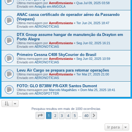
Última mensagem por
AeroEntusiasta
«
Qua Jul 09, 2025 03:58
Enviado em
Aviação em ANGOLA
ANAC cassa certificado de operador aéreo da Passaredo
(Voepass)
Última mensagem por
AeroEntusiasta
«
Ter Jun 24, 2025 18:47
Enviado em
AERONOTÍCIAS
DTX Group assume hangar de manutenção da Drayton em
Porto Alegre
Última mensagem por
AeroEntusiasta
«
Seg Jun 02, 2025 16:21
Enviado em
AERONOTÍCIAS
Primeiro Cessna C408 SkyCourier do Brasil
Última mensagem por
AeroEntusiasta
«
Seg Jun 02, 2025 10:59
Enviado em
AERONOTÍCIAS
Levu Air Cargo se prepara para retomar operações
Última mensagem por
AeroEntusiasta
«
Ter Mai 27, 2025 21:00
Enviado em
AERONOTÍCIAS
FOTO: GLO B738W PR-GXR Santos Dumont
Última mensagem por
Marcelo Magalhães
«
Dom Mai 25, 2025 18:41
Enviado em
AEROSPOTTER
Pesquisa resultou em mais de 1000 ocorrências
Página
1
de
40
1
2
3
4
5
40
Próximo
…
Ir para