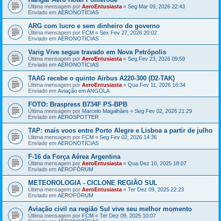
Última mensagem por
AeroEntusiasta
«
Seg Mar 09, 2026 22:43
Enviado em
AERONOTÍCIAS
ARG com lucro e sem dinheiro do governo
Última mensagem por
FCM
«
Sex Fev 27, 2026 20:02
Enviado em
AERONOTÍCIAS
Varig Vive segue travado em Nova Petrópolis
Última mensagem por
AeroEntusiasta
«
Seg Fev 23, 2026 09:59
Enviado em
AERONOTÍCIAS
TAAG recebe o quinto Airbus A220-300 (D2-TAK)
Última mensagem por
AeroEntusiasta
«
Qua Fev 11, 2026 16:34
Enviado em
Aviação em ANGOLA
FOTO: Braspress B734F PS-BPB
Última mensagem por
Marcelo Magalhães
«
Seg Fev 02, 2026 21:29
Enviado em
AEROSPOTTER
TAP: mais voos entre Porto Alegre e Lisboa a partir de julho
Última mensagem por
FCM
«
Seg Fev 02, 2026 14:36
Enviado em
AERONOTÍCIAS
F-16 da Força Aérea Argentina
Última mensagem por
AeroEntusiasta
«
Qua Dez 10, 2025 18:07
Enviado em
AEROFÓRUM
METEOROLOGIA - CICLONE REGIÃO SUL
Última mensagem por
AeroEntusiasta
«
Ter Dez 09, 2025 22:23
Enviado em
AEROFÓRUM
Aviação civil na região Sul vive seu melhor momento
Última mensagem por
FCM
«
Ter Dez 09, 2025 10:07