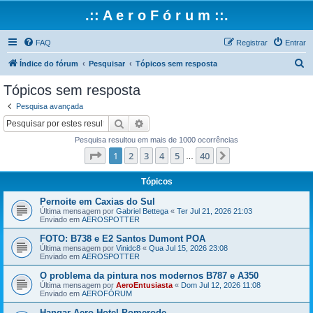
.:: A e r o F ó r u m ::.
FAQ
Registrar
Entrar
P
Índice do fórum
Pesquisar
Tópicos sem resposta
e
Tópicos sem resposta
s
Pesquisa avançada
q
Pesquisar
Pesquisa avançada
u
Pesquisa resultou em mais de 1000 ocorrências
i
Página
1
de
40
1
2
3
4
5
40
Próximo
…
s
a
Tópicos
r
Pernoite em Caxias do Sul
Última mensagem por
Gabriel Bettega
«
Ter Jul 21, 2026 21:03
Enviado em
AEROSPOTTER
FOTO: B738 e E2 Santos Dumont POA
Última mensagem por
Vinidc8
«
Qua Jul 15, 2026 23:08
Enviado em
AEROSPOTTER
O problema da pintura nos modernos B787 e A350
Última mensagem por
AeroEntusiasta
«
Dom Jul 12, 2026 11:08
Enviado em
AEROFÓRUM
Hangar Aero Hotel Pomerode