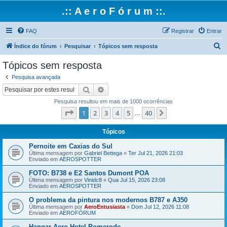
.:: A e r o F ó r u m ::.
FAQ
Registrar
Entrar
P
Índice do fórum
Pesquisar
Tópicos sem resposta
e
Tópicos sem resposta
s
Pesquisa avançada
q
Pesquisar
Pesquisa avançada
u
Pesquisa resultou em mais de 1000 ocorrências
i
Página
1
de
40
1
2
3
4
5
40
Próximo
…
s
a
Tópicos
r
Pernoite em Caxias do Sul
Última mensagem por
Gabriel Bettega
«
Ter Jul 21, 2026 21:03
Enviado em
AEROSPOTTER
FOTO: B738 e E2 Santos Dumont POA
Última mensagem por
Vinidc8
«
Qua Jul 15, 2026 23:08
Enviado em
AEROSPOTTER
O problema da pintura nos modernos B787 e A350
Última mensagem por
AeroEntusiasta
«
Dom Jul 12, 2026 11:08
Enviado em
AEROFÓRUM
Hangar Aero Hotel Pomerode