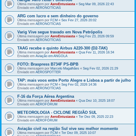
Última mensagem por
AeroEntusiasta
«
Seg Mar 09, 2026 22:43
Enviado em
AERONOTÍCIAS
ARG com lucro e sem dinheiro do governo
Última mensagem por
FCM
«
Sex Fev 27, 2026 20:02
Enviado em
AERONOTÍCIAS
Varig Vive segue travado em Nova Petrópolis
Última mensagem por
AeroEntusiasta
«
Seg Fev 23, 2026 09:59
Enviado em
AERONOTÍCIAS
TAAG recebe o quinto Airbus A220-300 (D2-TAK)
Última mensagem por
AeroEntusiasta
«
Qua Fev 11, 2026 16:34
Enviado em
Aviação em ANGOLA
FOTO: Braspress B734F PS-BPB
Última mensagem por
Marcelo Magalhães
«
Seg Fev 02, 2026 21:29
Enviado em
AEROSPOTTER
TAP: mais voos entre Porto Alegre e Lisboa a partir de julho
Última mensagem por
FCM
«
Seg Fev 02, 2026 14:36
Enviado em
AERONOTÍCIAS
F-16 da Força Aérea Argentina
Última mensagem por
AeroEntusiasta
«
Qua Dez 10, 2025 18:07
Enviado em
AEROFÓRUM
METEOROLOGIA - CICLONE REGIÃO SUL
Última mensagem por
AeroEntusiasta
«
Ter Dez 09, 2025 22:23
Enviado em
AEROFÓRUM
Aviação civil na região Sul vive seu melhor momento
Última mensagem por
FCM
«
Ter Dez 09, 2025 10:07