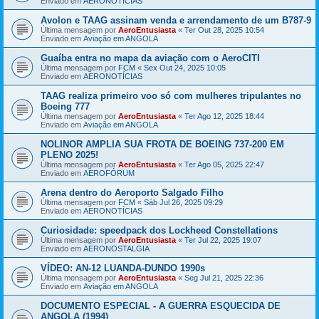
Enviado em
AERONOTÍCIAS
Avolon e TAAG assinam venda e arrendamento de um B787-9
Última mensagem por
AeroEntusiasta
«
Ter Out 28, 2025 10:54
Enviado em
Aviação em ANGOLA
Guaíba entra no mapa da aviação com o AeroCITI
Última mensagem por
FCM
«
Sex Out 24, 2025 10:05
Enviado em
AERONOTÍCIAS
TAAG realiza primeiro voo só com mulheres tripulantes no
Boeing 777
Última mensagem por
AeroEntusiasta
«
Ter Ago 12, 2025 18:44
Enviado em
Aviação em ANGOLA
NOLINOR AMPLIA SUA FROTA DE BOEING 737-200 EM
PLENO 2025!
Última mensagem por
AeroEntusiasta
«
Ter Ago 05, 2025 22:47
Enviado em
AEROFÓRUM
Arena dentro do Aeroporto Salgado Filho
Última mensagem por
FCM
«
Sáb Jul 26, 2025 09:29
Enviado em
AERONOTÍCIAS
Curiosidade: speedpack dos Lockheed Constellations
Última mensagem por
AeroEntusiasta
«
Ter Jul 22, 2025 19:07
Enviado em
AERONOSTALGIA
VÍDEO: AN-12 LUANDA-DUNDO 1990s
Última mensagem por
AeroEntusiasta
«
Seg Jul 21, 2025 22:36
Enviado em
Aviação em ANGOLA
DOCUMENTO ESPECIAL - A GUERRA ESQUECIDA DE
ANGOLA (1994)