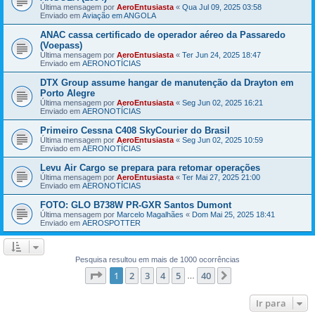
Última mensagem por
AeroEntusiasta
«
Qua Jul 09, 2025 03:58
Enviado em
Aviação em ANGOLA
ANAC cassa certificado de operador aéreo da Passaredo
(Voepass)
Última mensagem por
AeroEntusiasta
«
Ter Jun 24, 2025 18:47
Enviado em
AERONOTÍCIAS
DTX Group assume hangar de manutenção da Drayton em
Porto Alegre
Última mensagem por
AeroEntusiasta
«
Seg Jun 02, 2025 16:21
Enviado em
AERONOTÍCIAS
Primeiro Cessna C408 SkyCourier do Brasil
Última mensagem por
AeroEntusiasta
«
Seg Jun 02, 2025 10:59
Enviado em
AERONOTÍCIAS
Levu Air Cargo se prepara para retomar operações
Última mensagem por
AeroEntusiasta
«
Ter Mai 27, 2025 21:00
Enviado em
AERONOTÍCIAS
FOTO: GLO B738W PR-GXR Santos Dumont
Última mensagem por
Marcelo Magalhães
«
Dom Mai 25, 2025 18:41
Enviado em
AEROSPOTTER
Pesquisa resultou em mais de 1000 ocorrências
Página
1
de
40
1
2
3
4
5
40
Próximo
…
Ir para