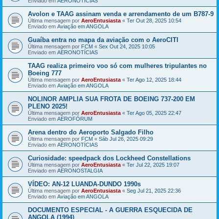
Enviado em
AERONOTÍCIAS
Avolon e TAAG assinam venda e arrendamento de um B787-9
Última mensagem por
AeroEntusiasta
«
Ter Out 28, 2025 10:54
Enviado em
Aviação em ANGOLA
Guaíba entra no mapa da aviação com o AeroCITI
Última mensagem por
FCM
«
Sex Out 24, 2025 10:05
Enviado em
AERONOTÍCIAS
TAAG realiza primeiro voo só com mulheres tripulantes no
Boeing 777
Última mensagem por
AeroEntusiasta
«
Ter Ago 12, 2025 18:44
Enviado em
Aviação em ANGOLA
NOLINOR AMPLIA SUA FROTA DE BOEING 737-200 EM
PLENO 2025!
Última mensagem por
AeroEntusiasta
«
Ter Ago 05, 2025 22:47
Enviado em
AEROFÓRUM
Arena dentro do Aeroporto Salgado Filho
Última mensagem por
FCM
«
Sáb Jul 26, 2025 09:29
Enviado em
AERONOTÍCIAS
Curiosidade: speedpack dos Lockheed Constellations
Última mensagem por
AeroEntusiasta
«
Ter Jul 22, 2025 19:07
Enviado em
AERONOSTALGIA
VÍDEO: AN-12 LUANDA-DUNDO 1990s
Última mensagem por
AeroEntusiasta
«
Seg Jul 21, 2025 22:36
Enviado em
Aviação em ANGOLA
DOCUMENTO ESPECIAL - A GUERRA ESQUECIDA DE
ANGOLA (1994)