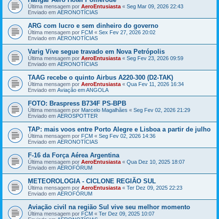
Última mensagem por
AeroEntusiasta
«
Seg Mar 09, 2026 22:43
Enviado em
AERONOTÍCIAS
ARG com lucro e sem dinheiro do governo
Última mensagem por
FCM
«
Sex Fev 27, 2026 20:02
Enviado em
AERONOTÍCIAS
Varig Vive segue travado em Nova Petrópolis
Última mensagem por
AeroEntusiasta
«
Seg Fev 23, 2026 09:59
Enviado em
AERONOTÍCIAS
TAAG recebe o quinto Airbus A220-300 (D2-TAK)
Última mensagem por
AeroEntusiasta
«
Qua Fev 11, 2026 16:34
Enviado em
Aviação em ANGOLA
FOTO: Braspress B734F PS-BPB
Última mensagem por
Marcelo Magalhães
«
Seg Fev 02, 2026 21:29
Enviado em
AEROSPOTTER
TAP: mais voos entre Porto Alegre e Lisboa a partir de julho
Última mensagem por
FCM
«
Seg Fev 02, 2026 14:36
Enviado em
AERONOTÍCIAS
F-16 da Força Aérea Argentina
Última mensagem por
AeroEntusiasta
«
Qua Dez 10, 2025 18:07
Enviado em
AEROFÓRUM
METEOROLOGIA - CICLONE REGIÃO SUL
Última mensagem por
AeroEntusiasta
«
Ter Dez 09, 2025 22:23
Enviado em
AEROFÓRUM
Aviação civil na região Sul vive seu melhor momento
Última mensagem por
FCM
«
Ter Dez 09, 2025 10:07