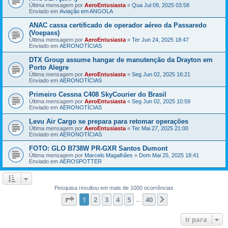
Última mensagem por
AeroEntusiasta
«
Qua Jul 09, 2025 03:58
Enviado em
Aviação em ANGOLA
ANAC cassa certificado de operador aéreo da Passaredo
(Voepass)
Última mensagem por
AeroEntusiasta
«
Ter Jun 24, 2025 18:47
Enviado em
AERONOTÍCIAS
DTX Group assume hangar de manutenção da Drayton em
Porto Alegre
Última mensagem por
AeroEntusiasta
«
Seg Jun 02, 2025 16:21
Enviado em
AERONOTÍCIAS
Primeiro Cessna C408 SkyCourier do Brasil
Última mensagem por
AeroEntusiasta
«
Seg Jun 02, 2025 10:59
Enviado em
AERONOTÍCIAS
Levu Air Cargo se prepara para retomar operações
Última mensagem por
AeroEntusiasta
«
Ter Mai 27, 2025 21:00
Enviado em
AERONOTÍCIAS
FOTO: GLO B738W PR-GXR Santos Dumont
Última mensagem por
Marcelo Magalhães
«
Dom Mai 25, 2025 18:41
Enviado em
AEROSPOTTER
Pesquisa resultou em mais de 1000 ocorrências
Página
1
de
40
1
2
3
4
5
40
Próximo
…
Ir para