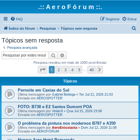
.:: A e r o F ó r u m ::.
FAQ
Registrar
Entrar
P
Índice do fórum
Pesquisar
Tópicos sem resposta
e
Tópicos sem resposta
s
Pesquisa avançada
q
Pesquisar
Pesquisa avançada
u
Pesquisa resultou em mais de 1000 ocorrências
i
Página
1
de
40
1
2
3
4
5
40
Próximo
…
s
a
Tópicos
r
Pernoite em Caxias do Sul
Última mensagem por
Gabriel Bettega
«
Ter Jul 21, 2026 21:03
Enviado em
AEROSPOTTER
FOTO: B738 e E2 Santos Dumont POA
Última mensagem por
Vinidc8
«
Qua Jul 15, 2026 23:08
Enviado em
AEROSPOTTER
O problema da pintura nos modernos B787 e A350
Última mensagem por
AeroEntusiasta
«
Dom Jul 12, 2026 11:08
Enviado em
AEROFÓRUM
Hangar Aero Hotel Pomerode