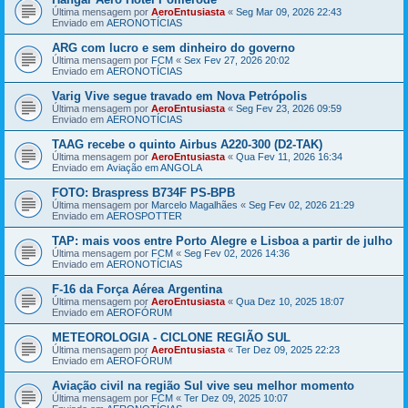
Última mensagem por
AeroEntusiasta
«
Seg Mar 09, 2026 22:43
Enviado em
AERONOTÍCIAS
ARG com lucro e sem dinheiro do governo
Última mensagem por
FCM
«
Sex Fev 27, 2026 20:02
Enviado em
AERONOTÍCIAS
Varig Vive segue travado em Nova Petrópolis
Última mensagem por
AeroEntusiasta
«
Seg Fev 23, 2026 09:59
Enviado em
AERONOTÍCIAS
TAAG recebe o quinto Airbus A220-300 (D2-TAK)
Última mensagem por
AeroEntusiasta
«
Qua Fev 11, 2026 16:34
Enviado em
Aviação em ANGOLA
FOTO: Braspress B734F PS-BPB
Última mensagem por
Marcelo Magalhães
«
Seg Fev 02, 2026 21:29
Enviado em
AEROSPOTTER
TAP: mais voos entre Porto Alegre e Lisboa a partir de julho
Última mensagem por
FCM
«
Seg Fev 02, 2026 14:36
Enviado em
AERONOTÍCIAS
F-16 da Força Aérea Argentina
Última mensagem por
AeroEntusiasta
«
Qua Dez 10, 2025 18:07
Enviado em
AEROFÓRUM
METEOROLOGIA - CICLONE REGIÃO SUL
Última mensagem por
AeroEntusiasta
«
Ter Dez 09, 2025 22:23
Enviado em
AEROFÓRUM
Aviação civil na região Sul vive seu melhor momento
Última mensagem por
FCM
«
Ter Dez 09, 2025 10:07