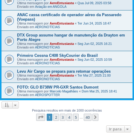
Última mensagem por
AeroEntusiasta
«
Qua Jul 09, 2025 03:58
Enviado em
Aviação em ANGOLA
ANAC cassa certificado de operador aéreo da Passaredo
(Voepass)
Última mensagem por
AeroEntusiasta
«
Ter Jun 24, 2025 18:47
Enviado em
AERONOTÍCIAS
DTX Group assume hangar de manutenção da Drayton em
Porto Alegre
Última mensagem por
AeroEntusiasta
«
Seg Jun 02, 2025 16:21
Enviado em
AERONOTÍCIAS
Primeiro Cessna C408 SkyCourier do Brasil
Última mensagem por
AeroEntusiasta
«
Seg Jun 02, 2025 10:59
Enviado em
AERONOTÍCIAS
Levu Air Cargo se prepara para retomar operações
Última mensagem por
AeroEntusiasta
«
Ter Mai 27, 2025 21:00
Enviado em
AERONOTÍCIAS
FOTO: GLO B738W PR-GXR Santos Dumont
Última mensagem por
Marcelo Magalhães
«
Dom Mai 25, 2025 18:41
Enviado em
AEROSPOTTER
Pesquisa resultou em mais de 1000 ocorrências
Página
1
de
40
1
2
3
4
5
40
Próximo
…
Ir para