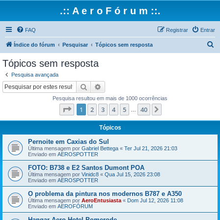
.:: A e r o F ó r u m ::.
FAQ
Registrar
Entrar
P
Índice do fórum
Pesquisar
Tópicos sem resposta
e
Tópicos sem resposta
s
Pesquisa avançada
q
Pesquisar
Pesquisa avançada
u
Pesquisa resultou em mais de 1000 ocorrências
i
Página
1
de
40
1
2
3
4
5
40
Próximo
…
s
a
Tópicos
r
Pernoite em Caxias do Sul
Última mensagem por
Gabriel Bettega
«
Ter Jul 21, 2026 21:03
Enviado em
AEROSPOTTER
FOTO: B738 e E2 Santos Dumont POA
Última mensagem por
Vinidc8
«
Qua Jul 15, 2026 23:08
Enviado em
AEROSPOTTER
O problema da pintura nos modernos B787 e A350
Última mensagem por
AeroEntusiasta
«
Dom Jul 12, 2026 11:08
Enviado em
AEROFÓRUM
Hangar Aero Hotel Pomerode