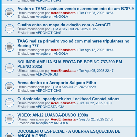
Enviado em
AERONOTÍCIAS
Avolon e TAAG assinam venda e arrendamento de um B787-9
Última mensagem por
AeroEntusiasta
«
Ter Out 28, 2025 10:54
Enviado em
Aviação em ANGOLA
Guaíba entra no mapa da aviação com o AeroCITI
Última mensagem por
FCM
«
Sex Out 24, 2025 10:05
Enviado em
AERONOTÍCIAS
TAAG realiza primeiro voo só com mulheres tripulantes no
Boeing 777
Última mensagem por
AeroEntusiasta
«
Ter Ago 12, 2025 18:44
Enviado em
Aviação em ANGOLA
NOLINOR AMPLIA SUA FROTA DE BOEING 737-200 EM
PLENO 2025!
Última mensagem por
AeroEntusiasta
«
Ter Ago 05, 2025 22:47
Enviado em
AEROFÓRUM
Arena dentro do Aeroporto Salgado Filho
Última mensagem por
FCM
«
Sáb Jul 26, 2025 09:29
Enviado em
AERONOTÍCIAS
Curiosidade: speedpack dos Lockheed Constellations
Última mensagem por
AeroEntusiasta
«
Ter Jul 22, 2025 19:07
Enviado em
AERONOSTALGIA
VÍDEO: AN-12 LUANDA-DUNDO 1990s
Última mensagem por
AeroEntusiasta
«
Seg Jul 21, 2025 22:36
Enviado em
Aviação em ANGOLA
DOCUMENTO ESPECIAL - A GUERRA ESQUECIDA DE
ANGOLA (1994)