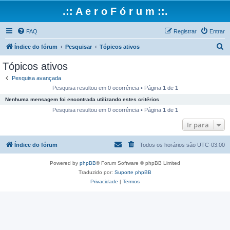
.:: A e r o F ó r u m ::.
FAQ
Registrar
Entrar
P
Índice do fórum
Pesquisar
Tópicos ativos
e
Tópicos ativos
s
Pesquisa avançada
q
Pesquisa resultou em 0 ocorrência • Página
1
de
1
u
Nenhuma mensagem foi encontrada utilizando estes critérios
i
Pesquisa resultou em 0 ocorrência • Página
1
de
1
s
Ir para
a
Índice do fórum
Todos os horários são
UTC-03:00
r
Powered by
phpBB
® Forum Software © phpBB Limited
Traduzido por:
Suporte phpBB
Privacidade
|
Termos