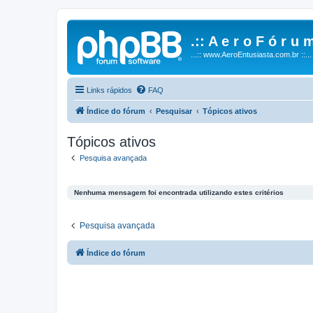
.:: A e r o F ó r u m
...:: www.AeroEntusiasta.com.br ::...
Links rápidos
FAQ
Índice do fórum
Pesquisar
Tópicos ativos
Tópicos ativos
Pesquisa avançada
Nenhuma mensagem foi encontrada utilizando estes critérios
Pesquisa avançada
Índice do fórum