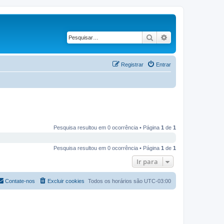
Pesquisar
Pesquisa avançad
Registrar
Entrar
Pesquisa resultou em 0 ocorrência • Página
1
de
1
Pesquisa resultou em 0 ocorrência • Página
1
de
1
Ir para
Contate-nos
Excluir cookies
Todos os horários são
UTC-03:00