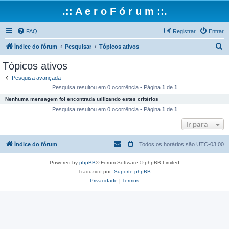
.:: A e r o F ó r u m ::.
FAQ
Registrar
Entrar
P
Índice do fórum
Pesquisar
Tópicos ativos
e
Tópicos ativos
s
Pesquisa avançada
q
Pesquisa resultou em 0 ocorrência • Página
1
de
1
u
Nenhuma mensagem foi encontrada utilizando estes critérios
i
Pesquisa resultou em 0 ocorrência • Página
1
de
1
s
Ir para
a
Índice do fórum
Todos os horários são
UTC-03:00
r
Powered by
phpBB
® Forum Software © phpBB Limited
Traduzido por:
Suporte phpBB
Privacidade
|
Termos