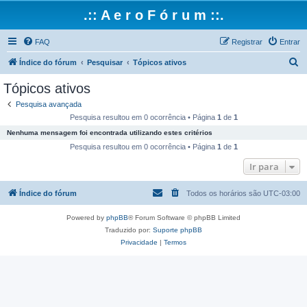
.:: A e r o F ó r u m ::.
FAQ
Registrar
Entrar
P
Índice do fórum
Pesquisar
Tópicos ativos
e
Tópicos ativos
s
Pesquisa avançada
q
Pesquisa resultou em 0 ocorrência • Página
1
de
1
u
Nenhuma mensagem foi encontrada utilizando estes critérios
i
Pesquisa resultou em 0 ocorrência • Página
1
de
1
s
Ir para
a
Índice do fórum
Todos os horários são
UTC-03:00
r
Powered by
phpBB
® Forum Software © phpBB Limited
Traduzido por:
Suporte phpBB
Privacidade
|
Termos