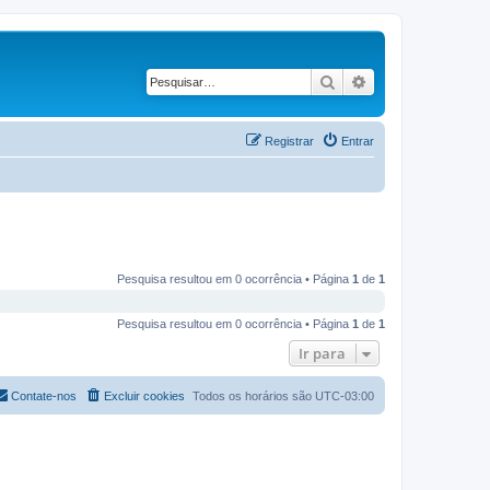
Pesquisar
Pesquisa avançad
Registrar
Entrar
Pesquisa resultou em 0 ocorrência • Página
1
de
1
Pesquisa resultou em 0 ocorrência • Página
1
de
1
Ir para
Contate-nos
Excluir cookies
Todos os horários são
UTC-03:00