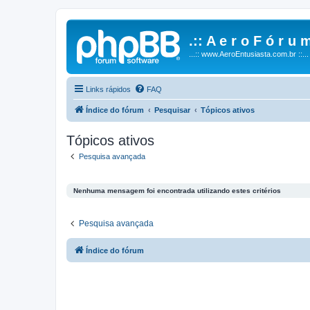
.:: A e r o F ó r u m
...:: www.AeroEntusiasta.com.br ::...
Links rápidos
FAQ
Índice do fórum
Pesquisar
Tópicos ativos
Tópicos ativos
Pesquisa avançada
Nenhuma mensagem foi encontrada utilizando estes critérios
Pesquisa avançada
Índice do fórum