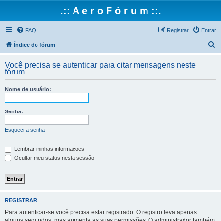
.:: A e r o F ó r u m ::.
FAQ
Registrar
Entrar
P
Índice do fórum
e
Você precisa se autenticar para citar mensagens neste
s
fórum.
q
Nome de usuário:
u
i
Senha:
s
a
Esqueci a senha
r
Lembrar minhas informações
Ocultar meu status nesta sessão
REGISTRAR
Para autenticar-se você precisa estar registrado. O registro leva apenas
alguns segundos, mas aumenta as suas permissões. O administrador também