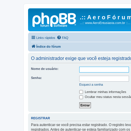
.:: A e r o F ó r u m
...:: www.AeroEntusiasta.com.br ::...
Links rápidos
FAQ
Índice do fórum
O administrador exige que você esteja registrado
Nome de usuário:
Senha:
Esqueci a senha
Lembrar minhas informações
Ocultar meu status nesta sessã
REGISTRAR
Para autenticar-se você precisa estar registrado. O registro
registrados. Antes de autenticar-se esteja familiarizado com o