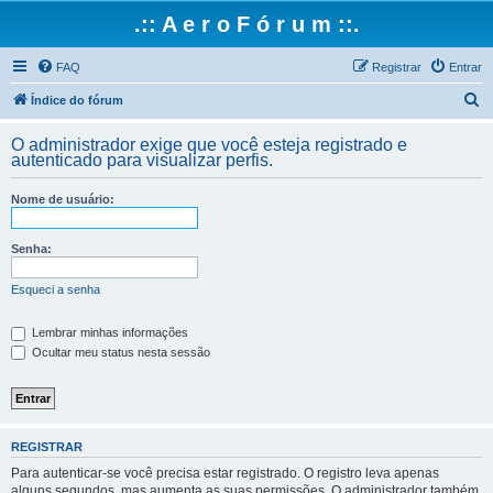
.:: A e r o F ó r u m ::.
FAQ
Registrar
Entrar
P
Índice do fórum
e
O administrador exige que você esteja registrado e
s
autenticado para visualizar perfis.
q
Nome de usuário:
u
i
Senha:
s
a
Esqueci a senha
r
Lembrar minhas informações
Ocultar meu status nesta sessão
REGISTRAR
Para autenticar-se você precisa estar registrado. O registro leva apenas
alguns segundos, mas aumenta as suas permissões. O administrador também