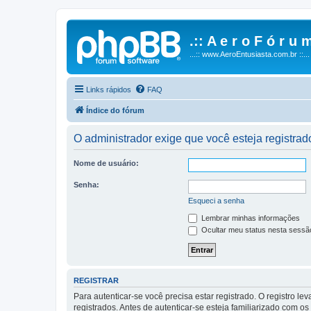
.:: A e r o F ó r u m
...:: www.AeroEntusiasta.com.br ::...
Links rápidos
FAQ
Índice do fórum
O administrador exige que você esteja registrado
Nome de usuário:
Senha:
Esqueci a senha
Lembrar minhas informações
Ocultar meu status nesta sessã
REGISTRAR
Para autenticar-se você precisa estar registrado. O registro
registrados. Antes de autenticar-se esteja familiarizado com o