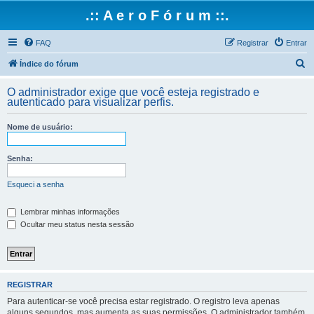
.:: A e r o F ó r u m ::.
FAQ
Registrar
Entrar
P
Índice do fórum
e
O administrador exige que você esteja registrado e
s
autenticado para visualizar perfis.
q
Nome de usuário:
u
i
Senha:
s
a
Esqueci a senha
r
Lembrar minhas informações
Ocultar meu status nesta sessão
REGISTRAR
Para autenticar-se você precisa estar registrado. O registro leva apenas
alguns segundos, mas aumenta as suas permissões. O administrador também