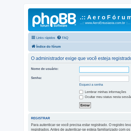
.:: A e r o F ó r u m
...:: www.AeroEntusiasta.com.br ::...
Links rápidos
FAQ
Índice do fórum
O administrador exige que você esteja registrado
Nome de usuário:
Senha:
Esqueci a senha
Lembrar minhas informações
Ocultar meu status nesta sessã
REGISTRAR
Para autenticar-se você precisa estar registrado. O registro
registrados. Antes de autenticar-se esteja familiarizado com o