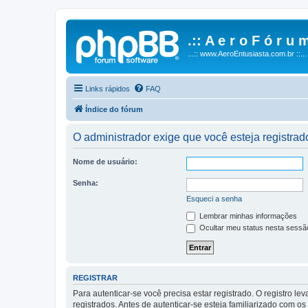
.:: A e r o F ó r u m
...:: www.AeroEntusiasta.com.br ::...
Links rápidos
FAQ
Índice do fórum
O administrador exige que você esteja registrado
Nome de usuário:
Senha:
Esqueci a senha
Lembrar minhas informações
Ocultar meu status nesta sessã
REGISTRAR
Para autenticar-se você precisa estar registrado. O registro
registrados. Antes de autenticar-se esteja familiarizado com o