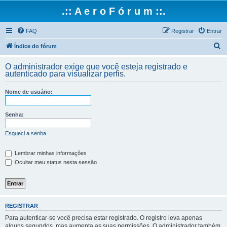
.:: A e r o F ó r u m ::.
FAQ
Registrar
Entrar
P
Índice do fórum
e
O administrador exige que você esteja registrado e
s
autenticado para visualizar perfis.
q
Nome de usuário:
u
i
Senha:
s
a
Esqueci a senha
r
Lembrar minhas informações
Ocultar meu status nesta sessão
REGISTRAR
Para autenticar-se você precisa estar registrado. O registro leva apenas
alguns segundos, mas aumenta as suas permissões. O administrador também