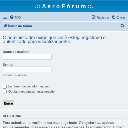
.:: A e r o F ó r u m ::.
FAQ
Registrar
Entrar
P
Índice do fórum
e
O administrador exige que você esteja registrado e
s
autenticado para visualizar perfis.
q
Nome de usuário:
u
i
Senha:
s
a
Esqueci a senha
r
Lembrar minhas informações
Ocultar meu status nesta sessão
REGISTRAR
Para autenticar-se você precisa estar registrado. O registro leva apenas
alguns segundos, mas aumenta as suas permissões. O administrador também