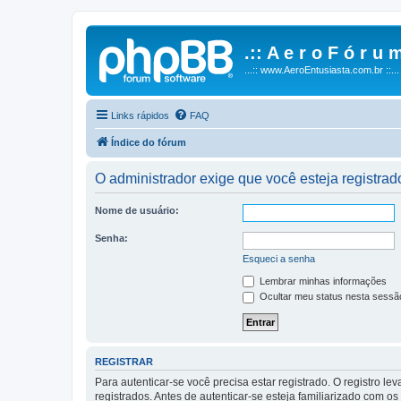
.:: A e r o F ó r u m
...:: www.AeroEntusiasta.com.br ::...
Links rápidos
FAQ
Índice do fórum
O administrador exige que você esteja registrado
Nome de usuário:
Senha:
Esqueci a senha
Lembrar minhas informações
Ocultar meu status nesta sessã
REGISTRAR
Para autenticar-se você precisa estar registrado. O registro
registrados. Antes de autenticar-se esteja familiarizado com o