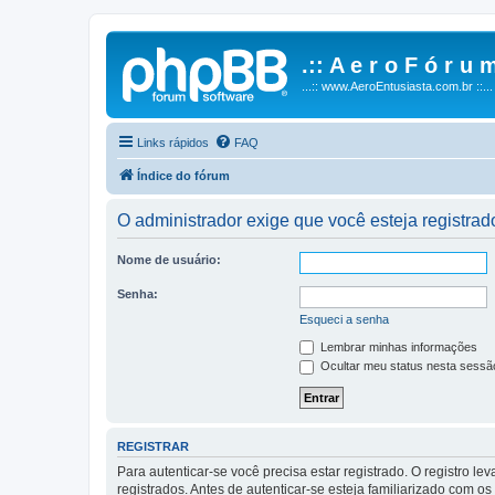
.:: A e r o F ó r u m
...:: www.AeroEntusiasta.com.br ::...
Links rápidos
FAQ
Índice do fórum
O administrador exige que você esteja registrado
Nome de usuário:
Senha:
Esqueci a senha
Lembrar minhas informações
Ocultar meu status nesta sessã
REGISTRAR
Para autenticar-se você precisa estar registrado. O registro
registrados. Antes de autenticar-se esteja familiarizado com o