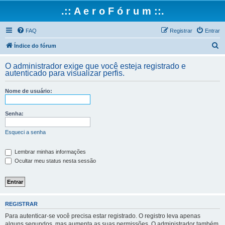
.:: A e r o F ó r u m ::.
FAQ
Registrar
Entrar
P
Índice do fórum
e
O administrador exige que você esteja registrado e
s
autenticado para visualizar perfis.
q
Nome de usuário:
u
i
Senha:
s
a
Esqueci a senha
r
Lembrar minhas informações
Ocultar meu status nesta sessão
REGISTRAR
Para autenticar-se você precisa estar registrado. O registro leva apenas
alguns segundos, mas aumenta as suas permissões. O administrador também