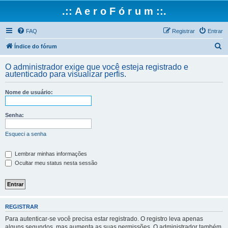
.:: A e r o F ó r u m ::.
FAQ
Registrar
Entrar
P
Índice do fórum
e
O administrador exige que você esteja registrado e
s
autenticado para visualizar perfis.
q
Nome de usuário:
u
i
Senha:
s
a
Esqueci a senha
r
Lembrar minhas informações
Ocultar meu status nesta sessão
REGISTRAR
Para autenticar-se você precisa estar registrado. O registro leva apenas
alguns segundos, mas aumenta as suas permissões. O administrador também