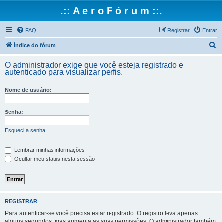
.:: A e r o F ó r u m ::.
FAQ
Registrar
Entrar
P
Índice do fórum
e
O administrador exige que você esteja registrado e
s
autenticado para visualizar perfis.
q
Nome de usuário:
u
i
Senha:
s
a
Esqueci a senha
r
Lembrar minhas informações
Ocultar meu status nesta sessão
REGISTRAR
Para autenticar-se você precisa estar registrado. O registro leva apenas
alguns segundos, mas aumenta as suas permissões. O administrador também