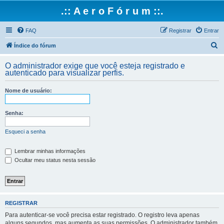
.:: A e r o F ó r u m ::.
FAQ
Registrar
Entrar
P
Índice do fórum
e
O administrador exige que você esteja registrado e
s
autenticado para visualizar perfis.
q
Nome de usuário:
u
i
Senha:
s
a
Esqueci a senha
r
Lembrar minhas informações
Ocultar meu status nesta sessão
REGISTRAR
Para autenticar-se você precisa estar registrado. O registro leva apenas
alguns segundos, mas aumenta as suas permissões. O administrador também