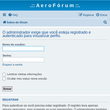
.:: A e r o F ó r u m ::.
FAQ
Registrar
Entrar
P
Índice do fórum
e
O administrador exige que você esteja registrado e
s
autenticado para visualizar perfis.
q
Nome de usuário:
u
i
Senha:
s
a
Esqueci a senha
r
Lembrar minhas informações
Ocultar meu status nesta sessão
REGISTRAR
Para autenticar-se você precisa estar registrado. O registro leva apenas
alguns segundos, mas aumenta as suas permissões. O administrador também