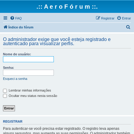
.:: A e r o F ó r u m ::.
FAQ
Registrar
Entrar
P
Índice do fórum
e
O administrador exige que você esteja registrado e
s
autenticado para visualizar perfis.
q
Nome de usuário:
u
i
Senha:
s
a
Esqueci a senha
r
Lembrar minhas informações
Ocultar meu status nesta sessão
REGISTRAR
Para autenticar-se você precisa estar registrado. O registro leva apenas
alguns segundos, mas aumenta as suas permissões. O administrador também