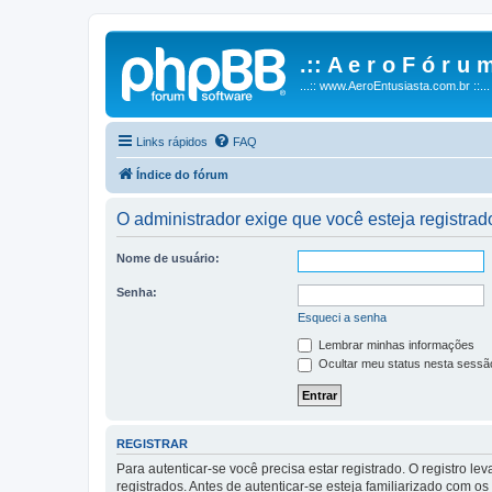
.:: A e r o F ó r u m
...:: www.AeroEntusiasta.com.br ::...
Links rápidos
FAQ
Índice do fórum
O administrador exige que você esteja registrado
Nome de usuário:
Senha:
Esqueci a senha
Lembrar minhas informações
Ocultar meu status nesta sessã
REGISTRAR
Para autenticar-se você precisa estar registrado. O registro
registrados. Antes de autenticar-se esteja familiarizado com o