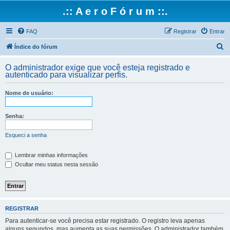
.:: A e r o F ó r u m ::.
FAQ
Registrar
Entrar
P
Índice do fórum
e
O administrador exige que você esteja registrado e
s
autenticado para visualizar perfis.
q
Nome de usuário:
u
i
Senha:
s
a
Esqueci a senha
r
Lembrar minhas informações
Ocultar meu status nesta sessão
REGISTRAR
Para autenticar-se você precisa estar registrado. O registro leva apenas
alguns segundos, mas aumenta as suas permissões. O administrador também