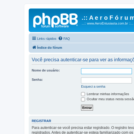
.:: A e r o F ó r u m
...:: www.AeroEntusiasta.com.br ::...
Links rápidos
FAQ
Índice do fórum
Você precisa autenticar-se para ver as informaç
Nome de usuário:
Senha:
Esqueci a senha
Lembrar minhas informações
Ocultar meu status nesta sessã
REGISTRAR
Para autenticar-se você precisa estar registrado. O registro
registrados. Antes de autenticar-se esteja familiarizado com o